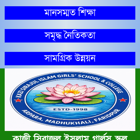
মানসম্মত শিক্ষা
সমৃদ্ধ নৈতিকতা
সামগ্রিক উন্নয়ন
কাজী সিরাজুল ইসলাম গার্লস স্কুল