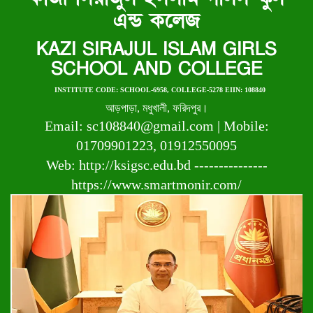
এন্ড কলেজ
KAZI SIRAJUL ISLAM GIRLS
SCHOOL AND COLLEGE
INSTITUTE CODE: SCHOOL-6958, COLLEGE-5278 EIIN: 108840
আড়পাড়া, মধুখালী, ফরিদপুর।
Email: sc108840@gmail.com | Mobile:
01709901223, 01912550095
Web: http://ksigsc.edu.bd ---------------
https://www.smartmonir.com/