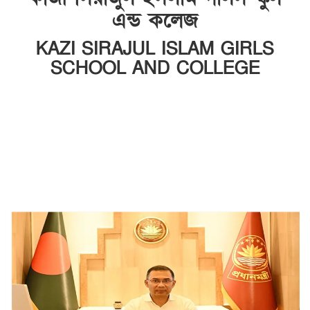
এন্ড কলেজ
KAZI SIRAJUL ISLAM GIRLS
SCHOOL AND COLLEGE
INSTITUTE CODE: SCHOOL-6958, COLLEGE-
5278 EIIN: 108840
আড়পাড়া, মধুখালী, ফরিদপুর।
Email: sc108840@gmail.com | Mobile:
01709901223, 01912550095
Web: http://ksigsc.edu.bd ---------------
https://www.smartmonir.com/