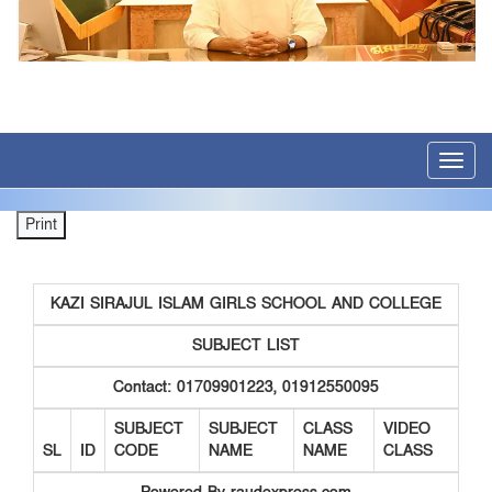
সর্বশেষ খবর
জনাব মনিরুল ইসলাম সহকারী শিক্ষক ,”A2i জেলা অ্যাম্বেসে
*
Toggl
navig
KAZI SIRAJUL ISLAM GIRLS SCHOOL AND COLLEGE
SUBJECT LIST
Contact: 01709901223, 01912550095
SUBJECT
SUBJECT
CLASS
VIDEO
SL
ID
CODE
NAME
NAME
CLASS