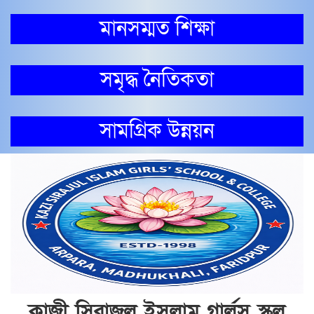
মানসম্মত শিক্ষা
সমৃদ্ধ নৈতিকতা
সামগ্রিক উন্নয়ন
কাজী সিরাজুল ইসলাম গার্লস স্কুল