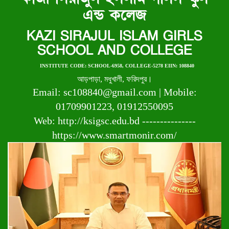
এন্ড কলেজ
KAZI SIRAJUL ISLAM GIRLS
SCHOOL AND COLLEGE
INSTITUTE CODE: SCHOOL-6958, COLLEGE-5278 EIIN: 108840
আড়পাড়া, মধুখালী, ফরিদপুর।
Email: sc108840@gmail.com | Mobile:
01709901223, 01912550095
Web: http://ksigsc.edu.bd ---------------
https://www.smartmonir.com/