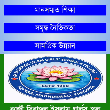
মানসম্মত শিক্ষা
সমৃদ্ধ নৈতিকতা
সামগ্রিক উন্নয়ন
কাজী সিরাজুল ইসলাম গার্লস স্কুল