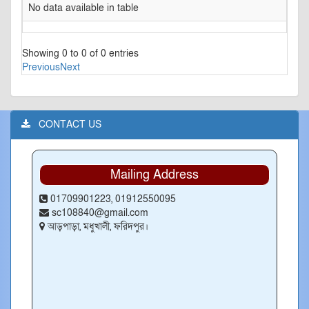
No data available in table
Showing 0 to 0 of 0 entries
Previous
Next
CONTACT US
Mailing Address
01709901223, 01912550095
sc108840@gmail.com
আড়পাড়া, মধুখালী, ফরিদপুর।