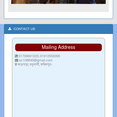
CONTACT US
Mailing Address
01709901223, 01912550095
sc108840@gmail.com
আড়পাড়া, মধুখালী, ফরিদপুর।