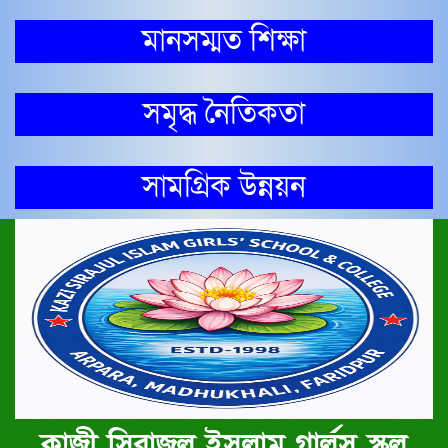
মানসম্মত শিক্ষা
সমৃদ্ধ নৈতিকতা
সামগ্রিক উন্নয়ন
কাজী সিরাজুল ইসলাম গার্লস স্কুল