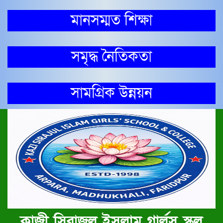
মানসম্মত শিক্ষা
সমৃদ্ধ নৈতিকতা
সামগ্রিক উন্নয়ন
কাজী সিরাজুল ইসলাম গার্লস স্কুল