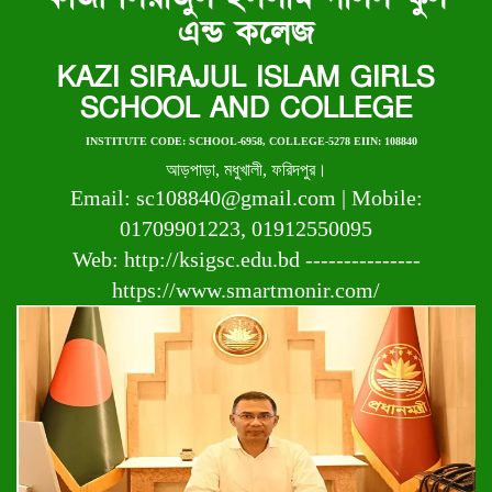
এন্ড কলেজ
KAZI SIRAJUL ISLAM GIRLS
SCHOOL AND COLLEGE
INSTITUTE CODE: SCHOOL-6958, COLLEGE-5278 EIIN: 108840
আড়পাড়া, মধুখালী, ফরিদপুর।
Email: sc108840@gmail.com | Mobile:
01709901223, 01912550095
Web: http://ksigsc.edu.bd ---------------
https://www.smartmonir.com/