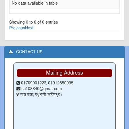
No data available in table
Showing 0 to 0 of 0 entries
Previous
Next
CONTACT US
Mailing Address
01709901223, 01912550095
sc108840@gmail.com
আড়পাড়া, মধুখালী, ফরিদপুর।