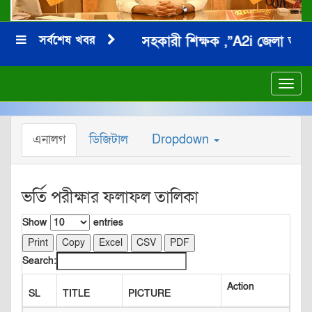
সর্বশেষ খবর
জনাব মনিরুল ইসলাম সহকারী শিক্ষক ,”A2i জেলা অ্যাম্বেস
**
Toggl
navig
এনালগ
ডিজিটাল
Dropdown
ভর্তি পরীক্ষার ফলাফল তালিকা
Show
entries
Print
Copy
Excel
CSV
PDF
Search:
Action
SL
TITLE
PICTURE