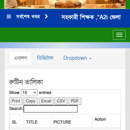
সর্বশেষ খবর
জনাব মনিরুল ইসলাম সহকারী শিক্ষক ,”A2i জেলা অ্যাম্বে
***
Toggl
navig
এনালগ
ডিজিটাল
Dropdown
রুটিন তালিকা
Show
entries
Print
Copy
Excel
CSV
PDF
Search:
Action
SL
TITLE
PICTURE