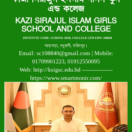
এন্ড কলেজ
KAZI SIRAJUL ISLAM GIRLS
SCHOOL AND COLLEGE
INSTITUTE CODE: SCHOOL-6958, COLLEGE-5278 EIIN: 108840
আড়পাড়া, মধুখালী, ফরিদপুর।
Email: sc108840@gmail.com | Mobile:
01709901223, 01912550095
Web: http://ksigsc.edu.bd ---------------
https://www.smartmonir.com/