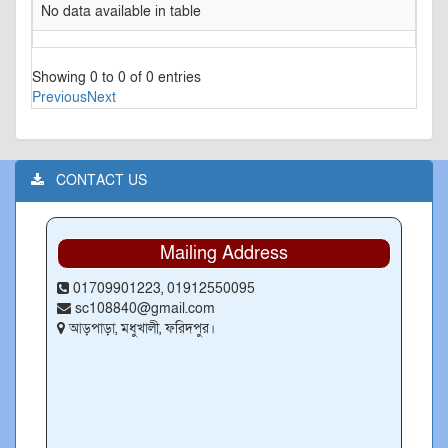
No data available in table
Showing 0 to 0 of 0 entries
Previous
Next
CONTACT US
Mailing Address
01709901223, 01912550095
sc108840@gmail.com
আড়পাড়া, মধুখালী, ফরিদপুর।