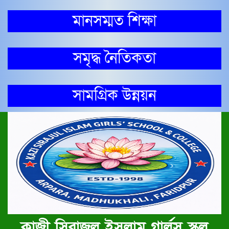
মানসম্মত শিক্ষা
সমৃদ্ধ নৈতিকতা
সামগ্রিক উন্নয়ন
কাজী সিরাজুল ইসলাম গার্লস স্কুল