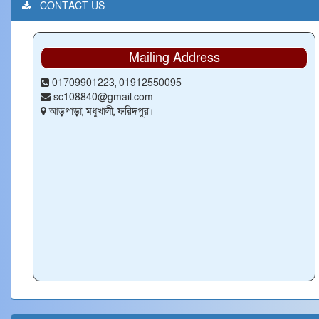
CONTACT US
Mailing Address
01709901223, 01912550095
sc108840@gmail.com
আড়পাড়া, মধুখালী, ফরিদপুর।