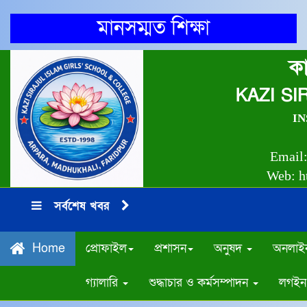
মানসম্মত শিক্ষা
কা
KAZI S
INS
Email
Web: ht
সর্বশেষ খবর
প্রোফাইল
প্রশাসন
অনুষদ
অনলাইন
Home
গ্যালারি
শুদ্ধাচার ও কর্মসম্পাদন
লগইন 