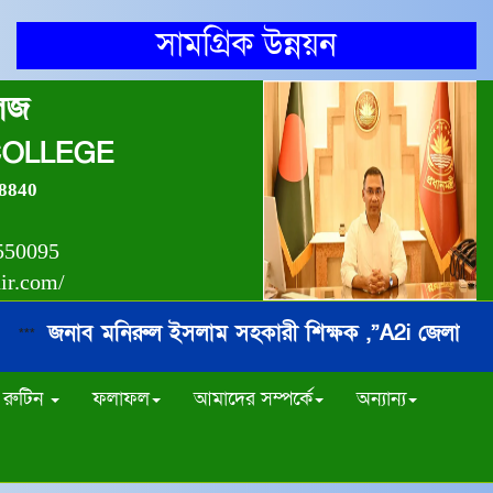
সামগ্রিক উন্নয়ন
লেজ
COLLEGE
8840
550095
nir.com/
জনাব মনিরুল ইসলাম সহকারী শিক্ষক ,”A2i জেলা অ্যাম্বে
***
রুটিন
ফলাফল
আমাদের সম্পর্কে
অন্যান্য