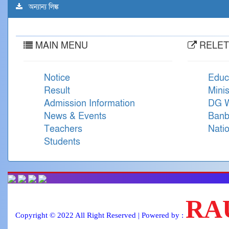
অন্যান্য লিঙ্ক
MAIN MENU
RELET
Notice
Educ
Result
Minis
Admission Information
DG W
News & Events
Banb
Teachers
Natio
Students
RA
Copyright © 2022 All Right Reserved | Powered by :