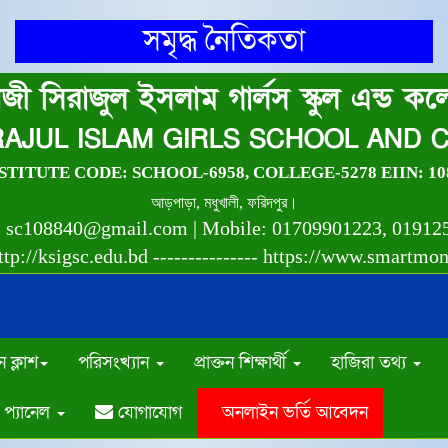
সমৃদ্ধ নৈতিকতা
জী সিরাজুল ইসলাম গার্লস স্কুল এন্ড ক
IRAJUL ISLAM GIRLS SCHOOL AND 
TITUTE CODE: SCHOOL-6958, COLLEGE-5278 EIIN: 10
আড়পাড়া, মধুখালী, ফরিদপুর।
: sc108840@gmail.com | Mobile: 01709901223, 01912
tp://ksigsc.edu.bd --------------- https://www.smartmo
 ক্লাশ
পরিসংখ্যান
প্রাক্তন শিক্ষার্থী
হাজিরা তথ্য
প্যানেল
যোগাযোগ
অনলাইন ভর্তি আবেদন