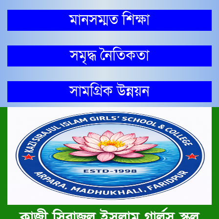
মানসম্মত শিক্ষা
সমৃদ্ধ নৈতিকতা
সামগ্রিক উন্নয়ন
কাজী সিরাজুল ইসলাম গার্লস স্কুল