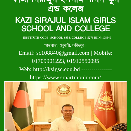
এন্ড কলেজ
KAZI SIRAJUL ISLAM GIRLS
SCHOOL AND COLLEGE
INSTITUTE CODE: SCHOOL-6958, COLLEGE-5278 EIIN: 108840
আড়পাড়া, মধুখালী, ফরিদপুর।
Email: sc108840@gmail.com | Mobile:
01709901223, 01912550095
Web: http://ksigsc.edu.bd ---------------
https://www.smartmonir.com/