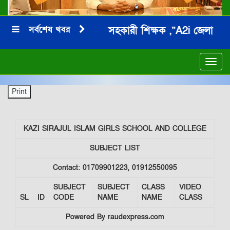
সর্বশেষ খবর
জনাব মনিরুল ইসলাম সহকারী শিক্ষক ,”A2i জেলা অ্যাম্বে
***
Toggl
navig
KAZI SIRAJUL ISLAM GIRLS SCHOOL AND COLLEGE
SUBJECT LIST
Contact: 01709901223, 01912550095
SUBJECT
SUBJECT
CLASS
VIDEO
SL
ID
CODE
NAME
NAME
CLASS
Powered By raudexpress.com