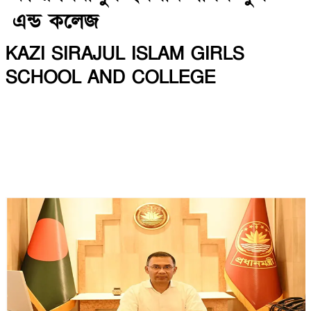
এন্ড কলেজ
KAZI SIRAJUL ISLAM GIRLS
SCHOOL AND COLLEGE
INSTITUTE CODE: SCHOOL-6958, COLLEGE-5278 EIIN: 108840
আড়পাড়া, মধুখালী, ফরিদপুর।
Email: sc108840@gmail.com | Mobile:
01709901223, 01912550095
Web: http://ksigsc.edu.bd ---------------
https://www.smartmonir.com/