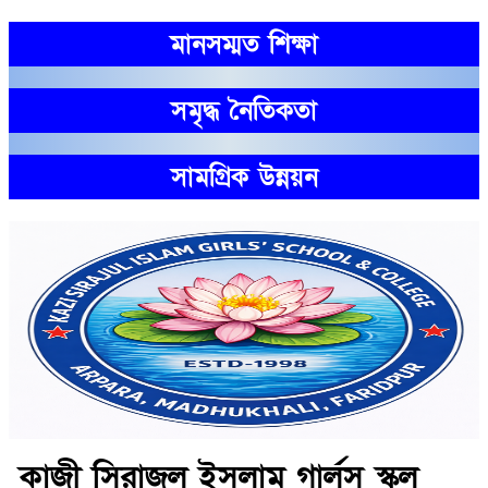
মানসম্মত শিক্ষা
সমৃদ্ধ নৈতিকতা
সামগ্রিক উন্নয়ন
কাজী সিরাজুল ইসলাম গার্লস স্কুল