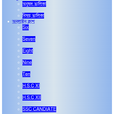
অনুষদ তালিকা
বিষয় তালিকা
অনলাইন ক্লাশ
Six
Seven
Eight
Nine
Ten
H.S.C XI
H.S.C XII
SSC CANDIATE