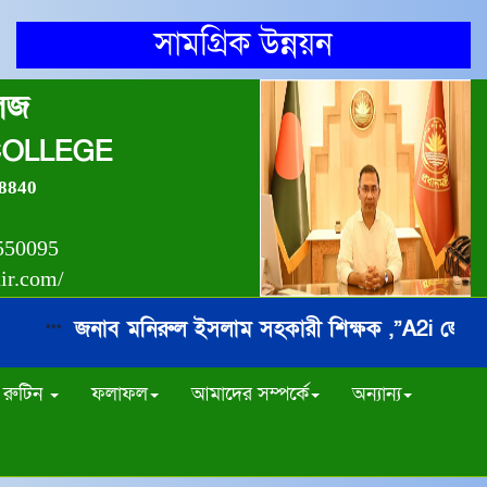
সামগ্রিক উন্নয়ন
লেজ
COLLEGE
8840
550095
nir.com/
জনাব মনিরুল ইসলাম সহকারী শিক্ষক ,”A2i জেলা অ্যা
***
রুটিন
ফলাফল
আমাদের সম্পর্কে
অন্যান্য