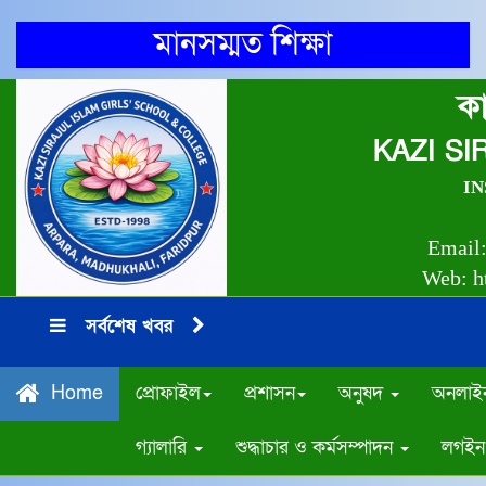
মানসম্মত শিক্ষা
কা
KAZI S
INS
Email
Web: ht
সর্বশেষ খবর
প্রোফাইল
প্রশাসন
অনুষদ
অনলাইন
Home
গ্যালারি
শুদ্ধাচার ও কর্মসম্পাদন
লগইন 