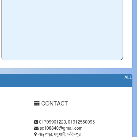
ALL
CONTACT
01709901223, 01912550095
sc108840@gmail.com
আড়পাড়া, মধুখালী, ফরিদপুর।