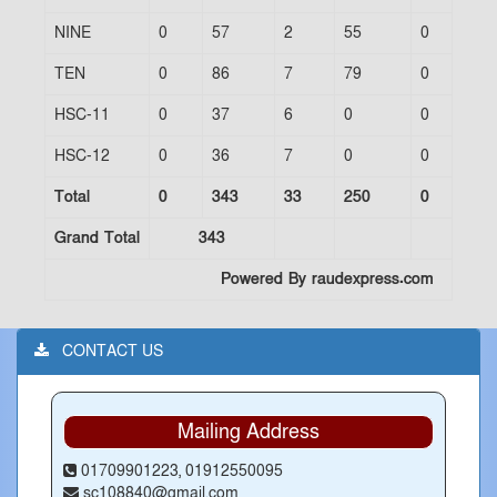
NINE
0
57
2
55
0
0
TEN
0
86
7
79
0
0
HSC-11
0
37
6
0
0
0
HSC-12
0
36
7
0
0
0
Total
0
343
33
250
0
0
Grand Total
343
Powered By raudexpress.com
CONTACT US
Mailing Address
01709901223, 01912550095
sc108840@gmail.com