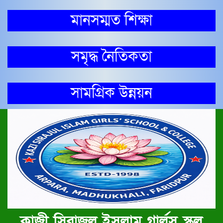
মানসম্মত শিক্ষা
সমৃদ্ধ নৈতিকতা
সামগ্রিক উন্নয়ন
কাজী সিরাজুল ইসলাম গার্লস স্কুল