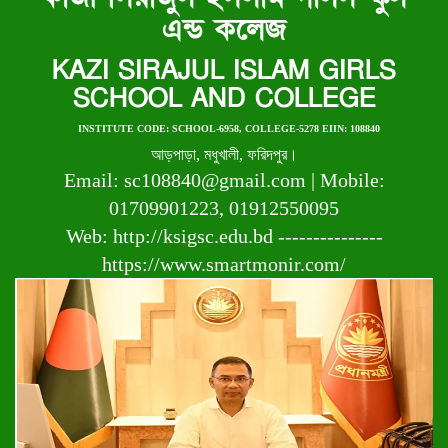
এন্ড কলেজ
KAZI SIRAJUL ISLAM GIRLS
SCHOOL AND COLLEGE
INSTITUTE CODE: SCHOOL-6958, COLLEGE-5278 EIIN: 108840
আড়পাড়া, মধুখালী, ফরিদপুর।
Email: sc108840@gmail.com | Mobile:
01709901223, 01912550095
Web: http://ksigsc.edu.bd ---------------
https://www.smartmonir.com/