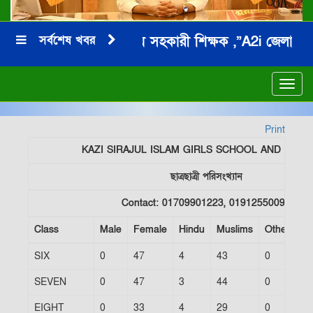
সর্বশেষ খবর
জনাব মনিরুল ইসলাম সহকারী শিক্ষক ,”A2i জেলা অ্যাম্ব
***
Toggl
navig
Print
KAZI SIRAJUL ISLAM GIRLS SCHOOL AND COL
ছাত্রছাত্রী পরিসংখ্যান
Contact: 01709901223, 01912550095
Class
Male
Female
Hindu
Muslims
Others
মে
SIX
0
47
4
43
0
0
SEVEN
0
47
3
44
0
0
EIGHT
0
33
4
29
0
0